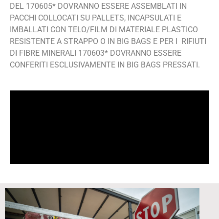
DEL 170605* DOVRANNO ESSERE ASSEMBLATI IN
PACCHI COLLOCATI SU PALLETS, INCAPSULATI E
IMBALLATI CON TELO/FILM DI MATERIALE PLASTICO
RESISTENTE A STRAPPO O IN BIG BAGS E PER I RIFIUTI
DI FIBRE MINERALI 170603* DOVRANNO ESSERE
CONFERITI ESCLUSIVAMENTE IN BIG BAGS PRESSATI.